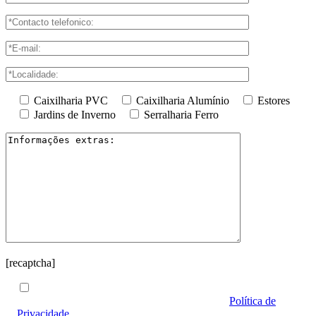
Caixilharia PVC
Caixilharia Alumínio
Estores
Jardins de Inverno
Serralharia Ferro
[recaptcha]
Autorizo a JANELLUX a usar estes dados exclusivamente
para responder a este contacto de acordo com a
Política de
Privacidade
.